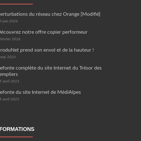
erturbations du réseau chez Orange [Modifié]
9 juin 2026
écouvrez notre offre copier performeur
 février 2026
roduNet prend son envol et de la hauteur !
 mai 2024
efonte complète du site Internet du Trésor des
empliers
5 avril 2023
efonte du site Internet de MédiAlpes
8 avril 2023
NFORMATIONS