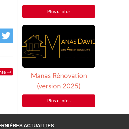
Plus d'infos
anté
→
Manas Rénovation
(version 2025)
Plus d'infos
ERNIÈRES ACTUALITÉS