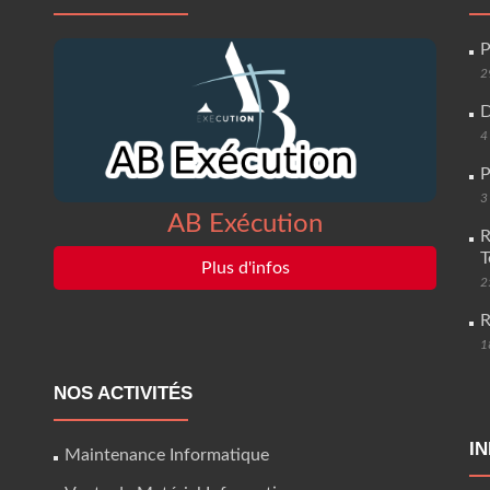
P
2
D
4
P
3
AB Exécution
R
T
Plus d'infos
2
R
1
NOS ACTIVITÉS
I
Maintenance Informatique