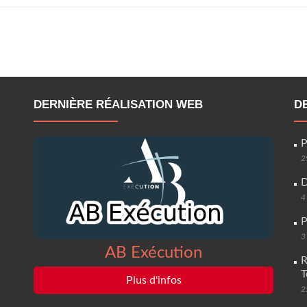
DERNIÈRE RÉALISATION WEB
D
P
2
D
4
P
3
AB Exécution
R
T
Plus d'infos
2