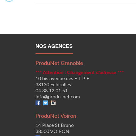
NOS AGENCES
ProduNet Grenoble
*** Attention : Changement d'adresse ***
10 bis avenue des F T P F
38130 Echirolles
04 38 12 01 51
info@produ-net.com
ProduNet Voiron
14 Place St Bruno
38500 VOIRON