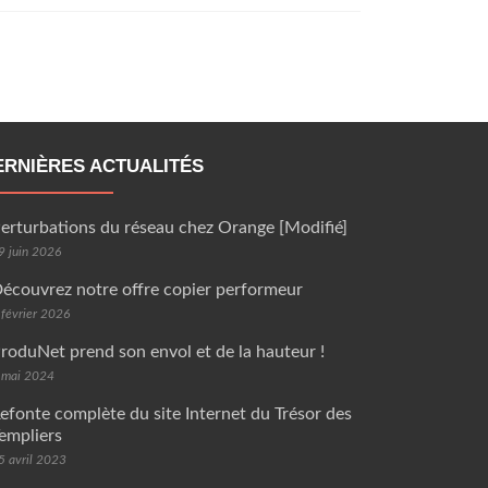
ERNIÈRES ACTUALITÉS
erturbations du réseau chez Orange [Modifié]
9 juin 2026
écouvrez notre offre copier performeur
 février 2026
roduNet prend son envol et de la hauteur !
 mai 2024
efonte complète du site Internet du Trésor des
empliers
5 avril 2023